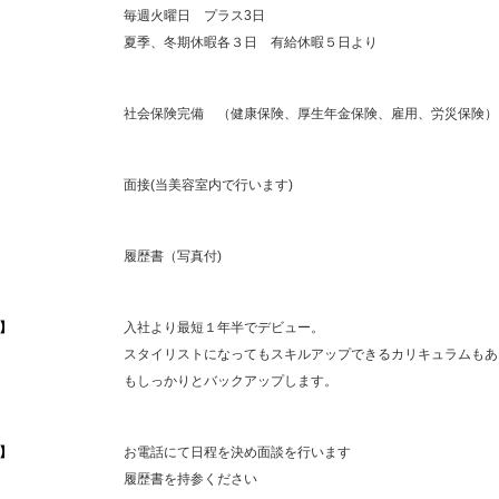
毎週火曜日 プラス3日
夏季、冬期休暇各３日 有給休暇５日より
社会保険完備 （健康保険、厚生年金保険、雇用、労災保険）
面接(当美容室内で行います)
履歴書（写真付)
】
入社より最短１年半でデビュー。
スタイリストになってもスキルアップできるカリキュラムもあ
もしっかりとバックアップします。
】
お電話にて日程を決め面談を行います
履歴書を持参ください